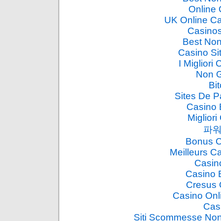
Online 
UK Online C
Casino
Best No
Casino Si
I Migliori 
Non 
Bi
Sites De Pa
Casino 
Miglior
파워
Bonus C
Meilleurs Ca
Casin
Casino 
Cresus 
Casino Onl
Cas
Siti Scommesse No