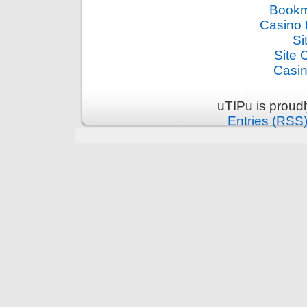
Bookm
Casino 
Si
Site 
Casin
uTIPu is proud
Entries (RSS