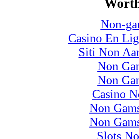
Worth
Non-ga
Casino En Lig
Siti Non Aam
Non Gam
Non Gam
Casino N
Non Gams
Non Gams
Slots N