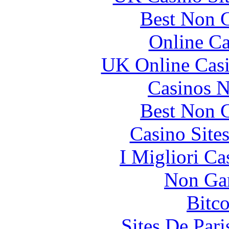
Best Non 
Online Ca
UK Online Cas
Casinos 
Best Non 
Casino Site
I Migliori Ca
Non Ga
Bitc
Sites De Pari