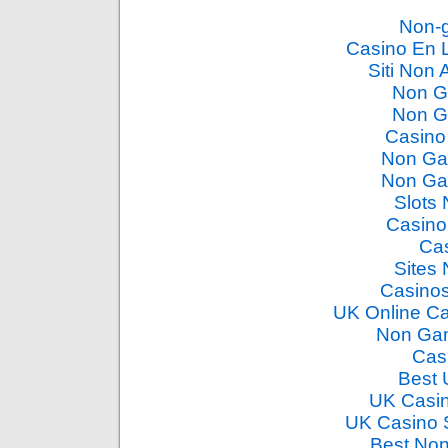
Non-
Casino En L
Siti Non 
Non G
Non G
Casino
Non Ga
Non Ga
Slots
Casino
Cas
Sites
Casino
UK Online C
Non Ga
Cas
Best 
UK Casi
UK Casino 
Best No